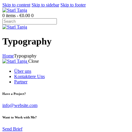
Skip to content
Skip to sidebar
Skip to footer
0 items
-
€0.00
0
Typography
Home
Typography
Close
Über uns
Kontaktiere Uns
Partner
Have a Project?
info@website.com
Want to Work with Me?
Send Brief