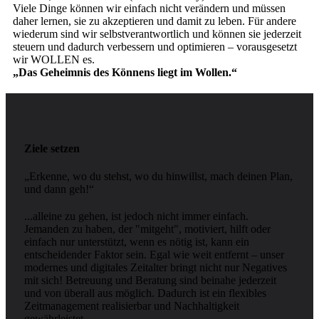
Viele Dinge können wir einfach nicht verändern und müssen
daher lernen, sie zu akzeptieren und damit zu leben. Für andere
wiederum sind wir selbstverantwortlich und können sie jederzeit
steuern und dadurch verbessern und optimieren – vorausgesetzt
wir WOLLEN es.
„Das Geheimnis des Könnens liegt im Wollen.“
Ziele setzen
„Erkenne, wo du stehst, wo du hinwillst, mach deinen Plan,
und dann geh!“
...alleine zu gehen, ist jedoch nicht immer einfach.
Jemanden zu haben, der "mitgeht", motiviert, hilft oder
einfach nur unterstützt, wenn es nötig ist, kann ein
entscheidender Faktor sein. Egal wie weit entfernt – unser
modernes und digitales Zeitalter bringt nicht nur Negatives
mit sich! Betreuung und Beratung sind beinahe jederzeit
und von überall aus möglich. Dadurch ist ein flexibles
Zeitmanagement realisierbar und Nachhaltigkeit
gewährleistet.